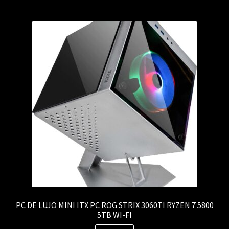
PC DE LUJO MINI ITX PC ROG STRIX 3060TI RYZEN 7 5800
5TB WI-FI