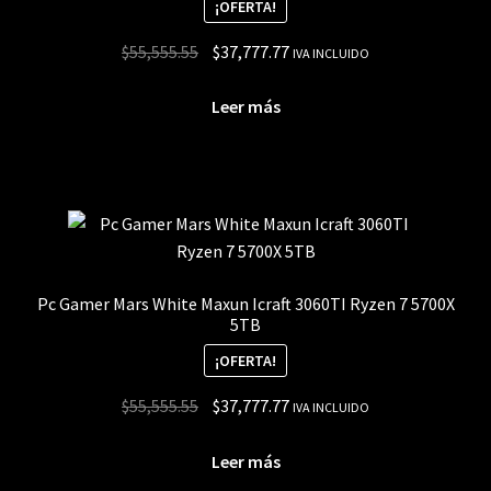
¡OFERTA!
El
El
$
55,555.55
$
37,777.77
IVA INCLUIDO
precio
precio
original
actual
Leer más
era:
es:
$55,555.55.
$37,777.77.
Pc Gamer Mars White Maxun Icraft 3060TI Ryzen 7 5700X
5TB
¡OFERTA!
El
El
$
55,555.55
$
37,777.77
IVA INCLUIDO
precio
precio
original
actual
Leer más
era:
es: