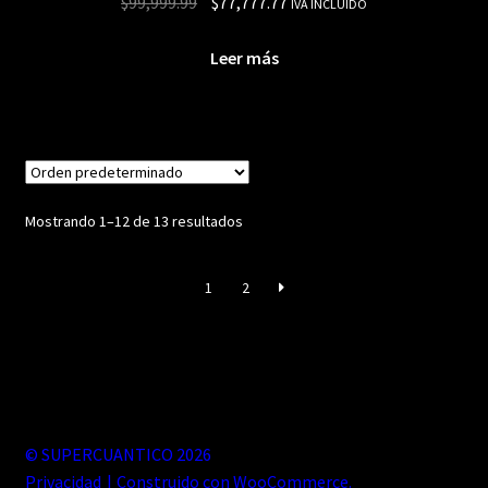
El
El
$
99,999.99
$
77,777.77
IVA INCLUIDO
precio
precio
original
actual
Leer más
era:
es:
$99,999.99.
$77,777.77.
Mostrando 1–12 de 13 resultados
1
2
© SUPERCUANTICO 2026
Privacidad
Construido con WooCommerce
.