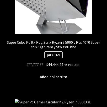
Super Cubo Pc Itx Rog Strix Ryzen 9 5900 y Rtx 4070 Super
con 64gb ram y 5tb ssd+hhd
¡OFERTA!
El
El
$
77,777.77
$
44,444.44
IVA INCLUIDO
precio
precio
original
actual
Añadir al carrito
era:
es:
$77,777.77.
$44,444.44.