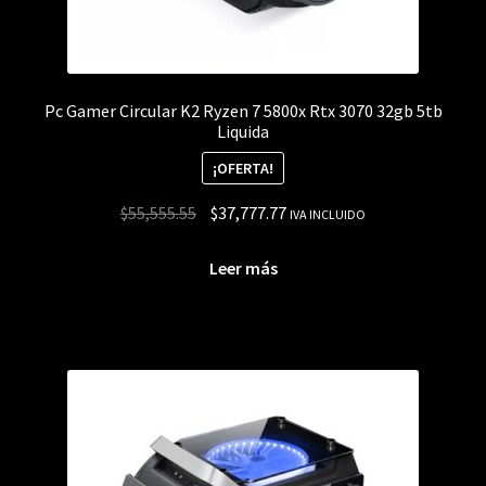
Pc Gamer Circular K2 Ryzen 7 5800x Rtx 3070 32gb 5tb
Liquida
¡OFERTA!
El
El
$
55,555.55
$
37,777.77
IVA INCLUIDO
precio
precio
original
actual
Leer más
era:
es:
$55,555.55.
$37,777.77.